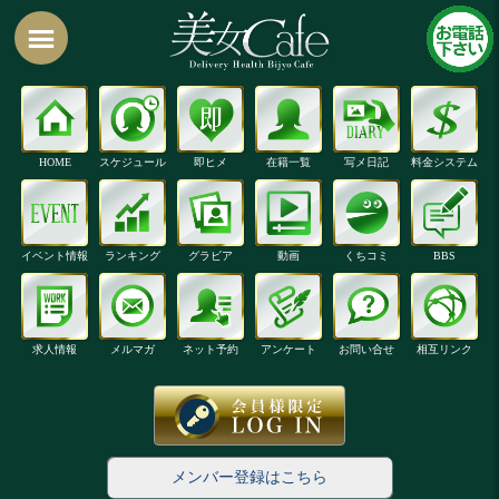
HOME
スケジュール
即ヒメ
在籍一覧
写メ日記
料金システム
イベント情報
ランキング
グラビア
動画
くちコミ
BBS
求人情報
メルマガ
ネット予約
アンケート
お問い合せ
相互リンク
メンバー登録はこちら