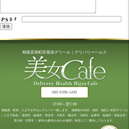
相模原発町田風俗デリヘル｜デリバリーヘルス
080-9388-5490
10:00～翌1:00
相模原・町田・八王子を中心にデリバリー致します。
相模原(中央区・緑区・南区)／町田デリヘル
／八王子風俗／
座間市・綾瀬市・厚木市・大和市・横浜市・川崎市・多摩市・稲城市・海老名市・
滑川村・日野市 ｜
駅待ち(駅待ち合わせ)激安／格安にてご案内しております。